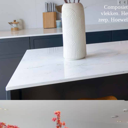
Composiet 
vlekken. He
zeep. Hoewel 