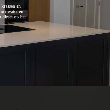
 krassen en
met water en
 direct op het