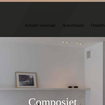
Actuele voorraad
Assortiment
Onderh
Composiet