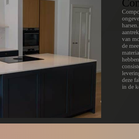
Com
Composi
ongeve
harsen.
aantrek
van mo
de mee
materia
hebben 
consist
leveri
deze fa
in de 