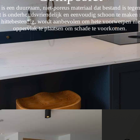
is een duurzaam, niet-poreus materiaal dat bestand is tegen
t is onderhoudsvriendelijk en eenvoudig schoon te maken 
hittebestendig, wordt aanbevolen om hete voorwerpen niet
oppervlak te plaatsen om schade te voorkomen.