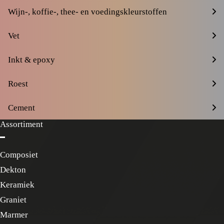
Wijn-, koffie-, thee- en voedingskleurstoffen
Vet
Inkt & epoxy
Roest
Cement
Assortiment
Composiet
Dekton
Keramiek
Graniet
Marmer