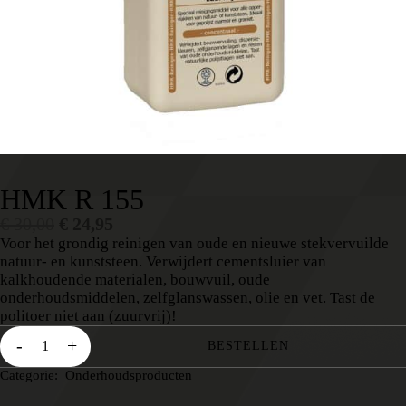
HMK R 155
€
30,00
€
24,95
Voor het grondig reinigen van oude en nieuwe stekvervuilde
natuur- en kunststeen. Verwijdert cementsluier van
kalkhoudende materialen, bouwvuil, oude
onderhoudsmiddelen, zelfglanswassen, olie en vet. Tast de
politoer niet aan (zuurvrij)!
-
+
BESTELLEN
Categorie:
Onderhoudsproducten