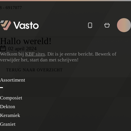
8 - 6917077
Hallo wereld!
02 april 2024
Welkom bij
KBF sites
. Dit is je eerste bericht. Bewerk of
verwijder het, start dan met schrijven!
TERUG NAAR OVERZICHT
Assortiment
Composiet
Dekton
Keramiek
Graniet